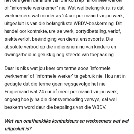
het ons geen definisie van die konsep “informele werker”
of “informele werknemer” nie. Wat wel belangrik is, is dat
werknemers wat minder as 24 uur per maand vir jou werk,
uitgesluit is van die belangrikste WBDV-beskerming. Dit
handel oor kontrakte, ure se werk, oortydbetaling, verlof,
siekteverlof, beëindiging van diens, ensovoorts. Die
absolute verbod op die indiensneming van kinders en
dwangarbeid is gelukkig nog steeds van toepassing.
Daar is niks wat jou keer om terme soos ‘informele
werknemer’ of ‘informele werker’ te gebruik nie. Hou net in
gedagte dat die terme geen regsgevolge het nie.
Enigiemand wat 24 uur of meer per maand vir jou werk,
ongeag hoe jy na die diensverhouding verwys, sal wel
beskerm word deur die bepalings van die WBDV.
Wat van onafhanklike kontrakteurs en werknemers wat wel
uitgesluit is?