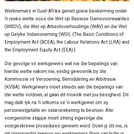
Werknemers in Suid-Afrika geniet goeie beskerming onder
‘n reeks wette soos die Wet op Basiese Diensvoorwaardes
(WBDV), die Wet op Arbeidsverhoudinge (WAV) en die Wet
op Gelyke Indiensneming (WGI). {The Basic Conditions of
Employment Act (BCEA), the Labour Relations Act (LRA) and
the Employment Equity Act (EEA).}
Die gevolge vir werkgewers wat nie die bepalings van
hierdie wette nakom nie, eindig gewoonlik by die
Kommissie vir Versoening, Bemiddeling en Arbitrasie
(KVBA). Werkgewers moet steeds aan die bepalings van
die wette voldoen, al gaan dit moeilik met jou besigheid. Dit
mag dalk lyk na ‘n uitkoms vir ‘n werkgewer om sy
personeelgetalle en salarisrekening te besnoei. Alle
voorgenome stappe moet streng ingevolge die
voorgeskrewe prosedures geneem word. Doen jy dit nie, is
dit onregverdig teenoor jou werknemers (baie van hulle is