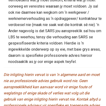
vermoedens wat jy moet oorkom, kriteria wat jy moet
oorweeg en vereistes waaraan jy moet voldoen. Jy sal
ook nie daarmee kan wegkom om ‘n werkgewer /
werknemerverhouding as ‘n opdraggewer/ kontrakteur te
verdoesel nie (maak nie saak wat die kontrak sê nie). ’n
Ander nagevolg is dat SARS jou aanspreeklik sal hou om
LBS te weerhou, tensy die verhouding aan SARS se
gespesifiseerde kriteria voldoen. Hierdie is ‘n
ingewikkelde onderwerp op sy eie, met baie grys areas,
daarom is spesifieke professionele advies hieroor
noodsaaklik as jy oor enige aspek twyfel.
Die inligting hierin vervat is van ‘n algemene aard en moet
nie as professionele advies gebruik word nie. Geen
aanspreeklikheid kan aanvaar word vir enige foute of
weglatings of enige skade of verlies wat volg uit die
gebruik van enige inligting hierin vervat nie. Kontak altyd u
professionele adviseur vir spesifieke en toegepaste advies.