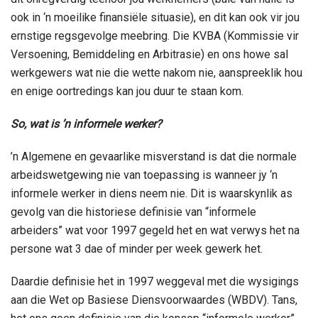
ook in ‘n moeilike finansiële situasie), en dit kan ook vir jou
ernstige regsgevolge meebring. Die KVBA (Kommissie vir
Versoening, Bemiddeling en Arbitrasie) en ons howe sal
werkgewers wat nie die wette nakom nie, aanspreeklik hou
en enige oortredings kan jou duur te staan kom.
So, wat is ’n informele werker?
’n Algemene en gevaarlike misverstand is dat die normale
arbeidswetgewing nie van toepassing is wanneer jy ‘n
informele werker in diens neem nie. Dit is waarskynlik as
gevolg van die historiese definisie van “informele
arbeiders” wat voor 1997 gegeld het en wat verwys het na
persone wat 3 dae of minder per week gewerk het.
Daardie definisie het in 1997 weggeval met die wysigings
aan die Wet op Basiese Diensvoorwaardes (WBDV). Tans,