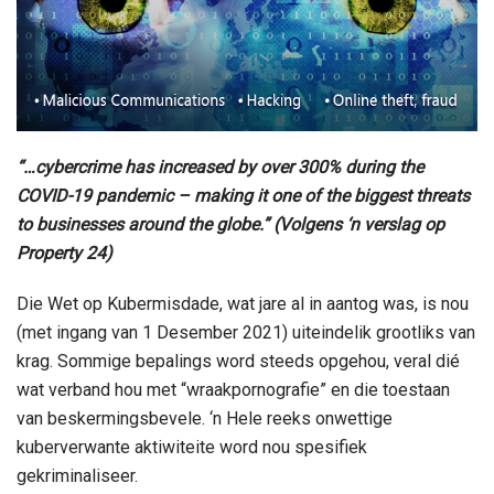
“…cybercrime has increased by over 300% during the
COVID-19 pandemic – making it one of the biggest threats
to businesses around the globe.” (Volgens ‘n verslag op
Property 24)
Die Wet op Kubermisdade, wat jare al in aantog was, is nou
(met ingang van 1 Desember 2021) uiteindelik grootliks van
krag. Sommige bepalings word steeds opgehou, veral dié
wat verband hou met “wraakpornografie” en die toestaan
van beskermingsbevele. ‘n Hele reeks onwettige
kuberverwante aktiwiteite word nou spesifiek
gekriminaliseer.