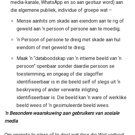
media-kanale, WhatsApp en so aan gestuur word) aan
die algemene publiek, individue of groepe wat –
Mense aanhits om skade aan eiendom aan te rig of
geweld aan ‘n persoon of persone aan te moedig;
‘n Persoon of persone te dreig met skade aan hul
eiendom of met geweld te dreig;
Maak ‘n “databoodskap van ‘n intieme beeld van ‘n
persoon” openbaar sonder daardie persoon se
toestemming, en ongeag of die slagoffer
identifiseerbaar is in die beeld self of slegs uit ‘n
beskrywing of ander verwante inligting
identifiseerbaar is. Die beeld kan ‘n ware of werklike
beeld wees of ‘n gesimuleerde beeld wees.
‘n Besondere waarskuwing aan gebruikers van sosiale
media
Om enigiets te plaas of te deel wat deur die Wet verbied