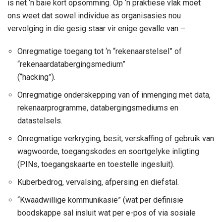
is net ‘n baie kort opsomming. Op ‘n praktiese vlak moet
ons weet dat sowel individue as organisasies nou
vervolging in die gesig staar vir enige gevalle van –
Onregmatige toegang tot ‘n “rekenaarstelsel” of
“rekenaardatabergingsmedium”
(“hacking”).
Onregmatige onderskepping van of inmenging met data,
rekenaarprogramme, databergingsmediums en
datastelsels.
Onregmatige verkryging, besit, verskaffing of gebruik van
wagwoorde, toegangskodes en soortgelyke inligting
(PINs, toegangskaarte en toestelle ingesluit).
Kuberbedrog, vervalsing, afpersing en diefstal.
“Kwaadwillige kommunikasie” (wat per definisie
boodskappe sal insluit wat per e-pos of via sosiale